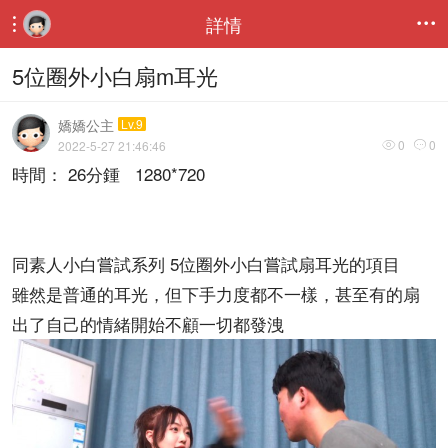
詳情


5位圈外小白扇m耳光
嬌嬌公主
Lv.9
0
0
2022-5-27 21:46:46


時間： 26分鍾 1280*720
同素人小白嘗試系列 5位圈外小白嘗試扇耳光的項目
雖然是普通的耳光，但下手力度都不一樣，甚至有的扇
出了自己的情緒開始不顧一切都發洩