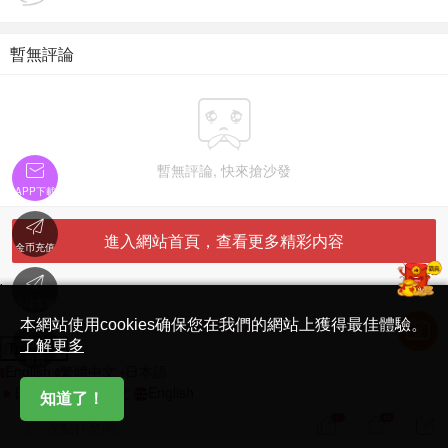
暫無評論


暫無評論, 快來搶沙發
APP下載

進入網站首頁，查看更多精彩内容
金币充值

'
在線客服
简体中文版
本網站使用cookies确保您在我們的網站上獲得最佳體驗。

了解更多
Translate
首頁
English
繁體中文
日本語
日本語
繁體中文
English
知道了！
1
44



說點什麽吧...
