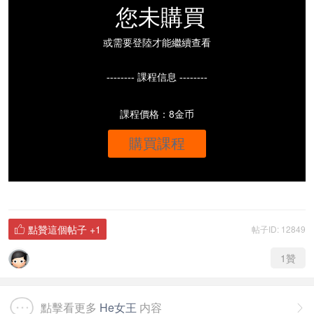
您未購買
或需要登陸才能繼續查看
-------- 課程信息 --------
課程價格：8金币
購買課程
點贊這個帖子
+1
帖子ID: 12849

1
贊
點擊看更多
He女王
内容
