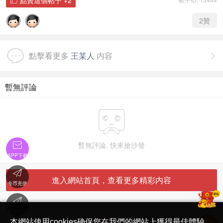
2
贊
點擊看更多
王某人
内容

暫無評論

暫無評論, 快來搶沙發

APP下載

進入網站首頁，查看更多精彩内容
金币充值

'
在線客服
简体中文版
本網站使用cookies确保您在我們的網站上獲得最佳體驗。