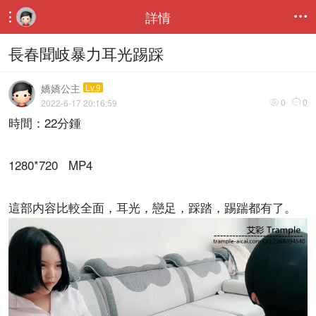
詳情


長春聞岐暴力耳光踢踩
嬌嬌公主
Lv.9
0
0
2022-6-17 20:16:59


時間：22分鍾
1280*720 MP4
這部内容比較全面，耳光，戀足，踩踏，踢踹都有了。