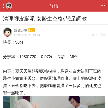
詳情


清理腳皮腳泥-女醫生空格s戀足調教
嬌嬌公主
Lv.9
0
0
2022-6-24 01:33:34


時長：30分
分辨率：1280*720 0.97G 高清 MP4
内容：夏天天氣熱腳底粘糊糊，爲穿着白大褂剛下班的
醫生小姐姐用舌頭、磨腳器清理腳底。腳上的腳泥死皮
搓下來全都吃下去，把磨腳器裏攢了一個多月的死皮也
都一起吃了。