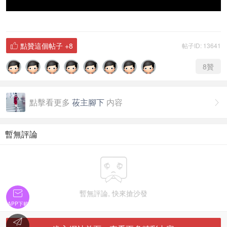
點贊這個帖子
+8
帖子ID: 13641

8
贊
點擊看更多
莜主腳下
内容

暫無評論

暫無評論, 快來搶沙發

APP下載
