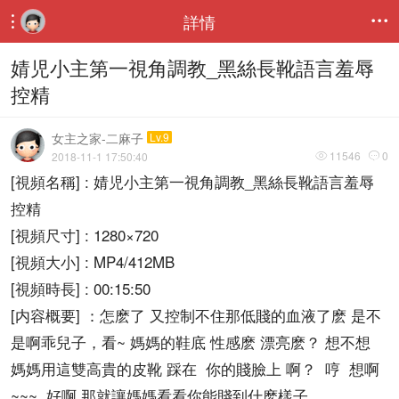
詳情


婧児小主第一視角調教_黑絲長靴語言羞辱
控精
女主之家-二麻子
Lv.9
11546
0
2018-11-1 17:50:40


[視頻名稱] : 婧児小主第一視角調教_黑絲長靴語言羞辱
控精
[視頻尺寸] : 1280×720
[視頻大小] : MP4/412MB
[視頻時長] : 00:15:50
[内容概要] ：怎麽了 又控制不住那低賤的血液了麽 是不
是啊乖兒子，看~ 媽媽的鞋底 性感麽 漂亮麽？ 想不想
媽媽用這雙高貴的皮靴 踩在 你的賤臉上 啊？ 哼 想啊
~~~ 好啊 那就讓媽媽看看你能賤到什麽樣子，