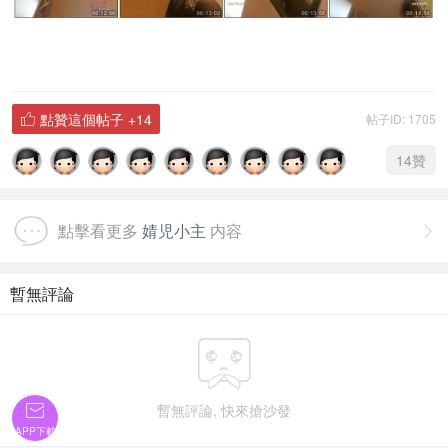
點贊這個帖子
+14
帖子ID: 1705

14
贊
點擊看更多
婧児小主
内容

暫無評論

暫無評論, 快來搶沙發

APP下載